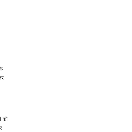
के
तर
ं को
र