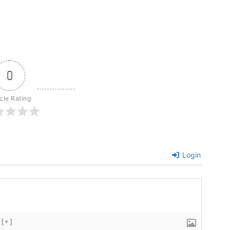
0
icle Rating
Login
[+]