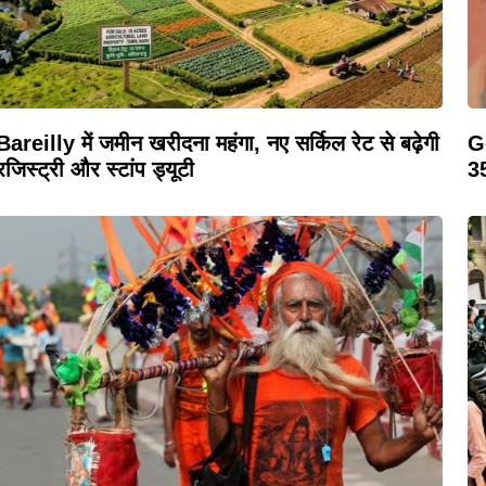
Bareilly में जमीन खरीदना महंगा, नए सर्किल रेट से बढ़ेगी
Ge
रजिस्ट्री और स्टांप ड्यूटी
35