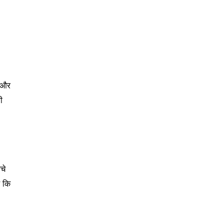
ं और
ी
ीचे
ै कि