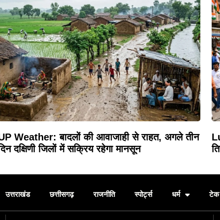
UP Weather: बादलों की आवाजाही से राहत, अगले तीन
Lu
दिन दक्षिणी जिलों में सक्रिय रहेगा मानसून
ति
उत्तराखंड
छत्तीसगढ़
राजनीति
स्पोर्ट्स
धर्म
टेक 