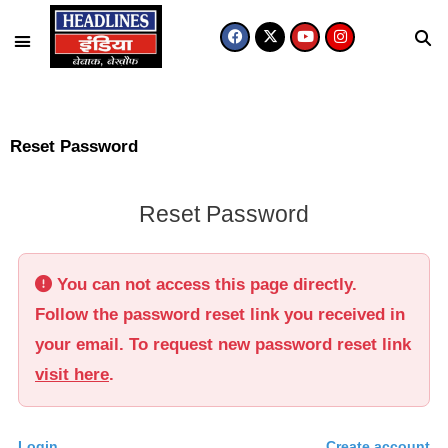
मध्य प्रदेश
उत्तर प्रदेश
Reset Password
Reset Password
You can not access this page directly.
Follow the password reset link you received in
your email. To request new password reset link
visit here
.
Login
Create account