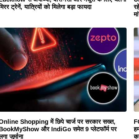
मिरर ट्रेनें, यात्रियों को मिलेगा बड़ा फायदा
रह
मा
Online Shopping में छिपे चार्ज पर सरकार सख्त,
F
BookMyShow और IndiGo समेत 9 प्लेटफॉर्म पर
हम
लगा जुर्माना
का