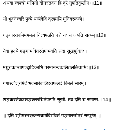
अथवा श्वपचो मलिनो दीनस्तवन हि दूरे नृपतिकुलीनः॥11॥
भो भुवनेश्वरि पुण्ये धन्येदेवि द्रवमयि मुनिवरकन्ये।
गङ्गास्तवमिमममलं नित्यंपठति नरो यः स जयति सत्यम्॥12॥
येषां हृदये गङ्गाभक्तिस्तेषांभवति सदा सुखमुक्तिः।
मधुराकान्तापज्झटिकाभिःपरमानन्दकलितललिताभिः॥13॥
गंगास्तोत्रमिदं भवसारंवाञ्छितफलदं विमलं सारम्।
शङ्करसेवकशङ्कररचितंपठति सुखीः तव इति च समाप्तः॥14॥
॥ इति श्रीमच्छङ्कराचार्यविरचितं गङ्गास्तोत्रं सम्पूर्णम् ॥