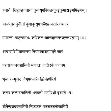
स्नानैः सिद्धाङ्गनानां कुचयुगविगलत्कुङ्कुमासङ्गपिङ्गम्।
सायंप्रातर्मुनीनां कुशकुसुमचयैश्छन्नतीरस्थनीरं
पायान्नो गाङ्गमम्भः करिकलभकराक्रान्तरंहस्तरङ्गम्॥4॥
आदावादिपितामहस्य नियमव्यापारपात्रे जलं
पश्चात्पन्नगशायिनो भगवतः पादोदकं पावनम्।
भूयः शम्भुजटाविभूषणमणिर्जह्नोर्महर्षेरियं
कन्या कल्मषनाशिनी भगवती भागीरथी दृश्यते॥5॥
शैलेन्द्रादवतारिणी निजजले मज्जज्जनोत्तारिणी