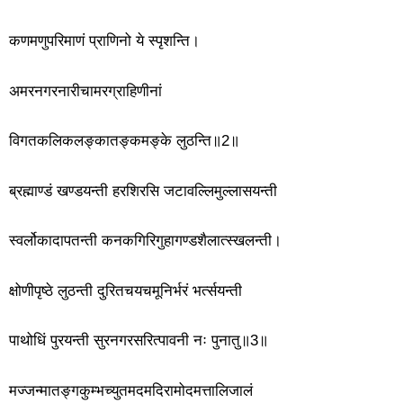
कणमणुपरिमाणं प्राणिनो ये स्पृशन्ति।
अमरनगरनारीचामरग्राहिणीनां
विगतकलिकलङ्कातङ्कमङ्के लुठन्ति॥2॥
ब्रह्माण्डं खण्डयन्ती हरशिरसि जटावल्लिमुल्लासयन्ती
स्वर्लोकादापतन्ती कनकगिरिगुहागण्डशैलात्स्खलन्ती।
क्षोणीपृष्ठे लुठन्ती दुरितचयचमूनिर्भरं भर्त्सयन्ती
पाथोधिं पुरयन्ती सुरनगरसरित्पावनी नः पुनातु॥3॥
मज्जन्मातङ्गकुम्भच्युतमदमदिरामोदमत्तालिजालं