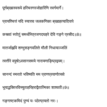
पूर्णब्रह्मस्वरूपे हरिचरणरजोहारिणि स्वर्गमार्गे।
प्रायश्चित्तं यदि स्यात्तव जलकणिका ब्रह्महत्यादिपापे
कस्त्वां स्तोतुं समर्थस्त्रिजगदघहरे देवि गङ्गे प्रसीद॥8॥
मातर्जाह्नवि शम्भुसङ्गवलिते मौलौ निधायाञ्जलिं
त्वत्तीरे वपुषोऽवसानसमये नारायणाङ्घ्रिद्वयम्।
सानन्दं स्मरतो भविष्यति मम प्राणप्रयाणोत्सवे
भूयाद्भक्तिरविच्युताहरिहराद्वैतात्मिका शाश्वती॥9॥
गङ्गाष्टकमिदं पुण्यं यः पठेत्प्रयतो नरः।