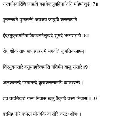
नरकनिवारिणि जाह्नवि गङ्गेकलुषविनाशिनि महिमोत्तुड़े॥7॥
पुनरसदंगे पुण्यतरंगे जयजय जाह्नवि करुणापांगे।
इंद्रमुकुटमणिराजितचरणेसुखदे शुभदे भृत्यशरण्ये॥8॥
रोगं शोकं तापं पापं हरहर मे भगवति कुमतिकलापम्।
त्रिभुवनसारे वसुधाहारेत्वमसि गतिर्मम खलु संसारे॥9॥
अलकानन्दे परमानन्दे कुरुकरुणामयि कातरवन्द्ये।
तव तटनिकटे यस्य निवासःखलु वैकुण्ठे तस्य निवासः॥10॥
वरमिह नीरे कमठो मीनःकिं वा तीरे शरटः क्षीणः।