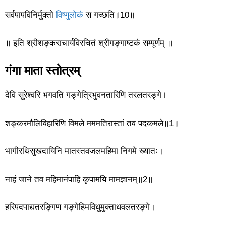
सर्वपापविनिर्मुक्तो
विष्णुलोकं
स गच्छति॥10॥
॥ इति श्रीशङ्कराचार्यविरचितं श्रीगङ्गाष्टकं सम्पूर्णम् ॥
गंगा माता स्तोत्रम्
देवि सुरेश्वरि भगवति गङ्गेत्रिभुवनतारिणि तरलतरङ्गे।
शङ्करमौलिविहारिणि विमले मममतिरास्तां तव पदकमले॥1॥
भागीरथिसुखदायिनि मातस्तवजलमहिमा निगमे ख्यातः।
नाहं जाने तव महिमानंपाहि कृपामयि मामज्ञानम्॥2॥
हरिपदपाद्यतरङ्गिण गङ्गेहिमविधुमुक्ताधवलतरङ्गे।