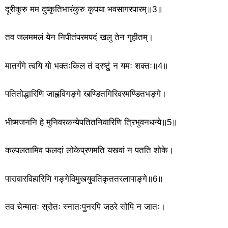
दूरीकुरु मम दुष्कृतिभारंकुरु कृपया भवसागरपारम्॥3॥
तव जलममलं येन निपीतंपरमपदं खलु तेन गृहीतम्।
मातर्गंगे त्वयि यो भक्तःकिल तं द्रष्टुं न यमः शक्तः॥4॥
पतितोद्धारिणि जाह्नविगङ्गे खण्डितगिरिवरमण्डितभङ्गे।
भीष्मजननि हे मुनिवरकन्येपतितनिवारिणि त्रिभुवनधन्ये॥5॥
कल्पलतामिव फलदां लोकेप्रणमति यस्त्वां न पतति शोके।
पारावारविहारिणि गङ्गेविमुखयुवतिकृततरलापाङ्गे॥6॥
तव चेन्मातः स्रोतः स्नातःपुनरपि जठरे सोपि न जातः।