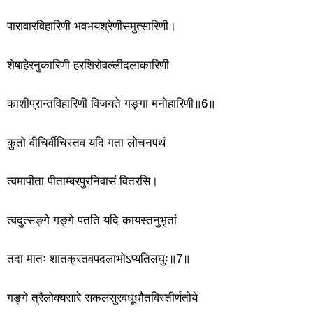
पारावारविहारिणी भवभयश्रेणीसमुत्सारिणी।
शेषाहेरनुकारिणी हरशिरोवल्लीदलाकारिणी
काशीप्रान्तविहारिणी विजयते गङ्गा मनोहारिणी॥6॥
कुतो वीचिर्वीचिस्तव यदि गता लोचनपथं
त्वमापीता पीताम्बरपुरनिवासं वितरसि।
त्वदुत्सङ्गे गङ्गे पतति यदि कायस्तनुभृतां
तदा मातः शातक्रतवपदलाभोऽप्यतिलघुः॥7॥
गङ्गे त्रैलोक्यसारे सकलसुरवधूधौतविस्तीर्णतोये