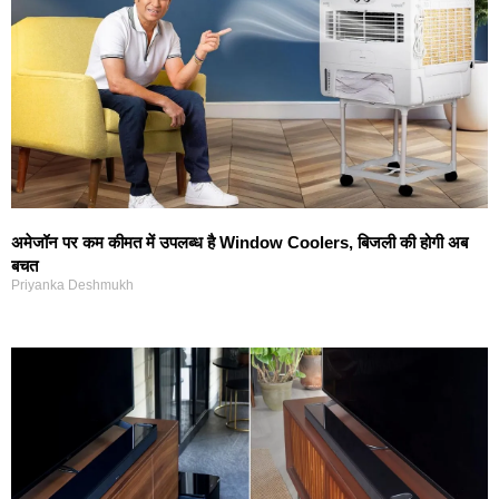
अमेजॉन पर कम कीमत में उपलब्ध है Window Coolers, बिजली की होगी अब
बचत
Priyanka Deshmukh