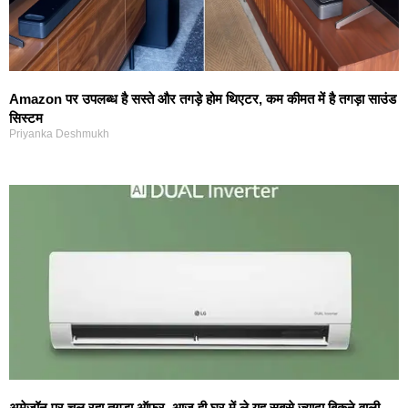
Amazon पर उपलब्ध है सस्ते और तगड़े होम थिएटर, कम कीमत में है तगड़ा साउंड
सिस्टम
Priyanka Deshmukh
अमेजॉन पर चल रहा तगड़ा ऑफर, आज ही घर में ले यह सबसे ज्यादा बिकने वाली