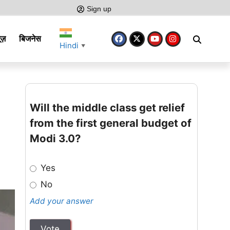
Sign up
ूज़
बिजनेस
Hindi
▼
Will the middle class get relief
from the first general budget of
Modi 3.0?
Yes
No
Add your answer