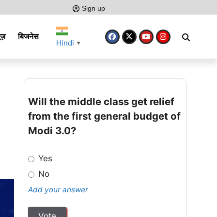
Sign up
ूज़
बिजनेस
Hindi
▼
Will the middle class get relief
from the first general budget of
Modi 3.0?
Yes
No
Add your answer