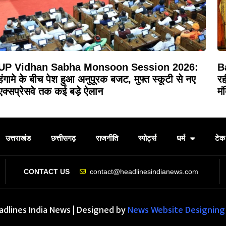
UP Vidhan Sabha Monsoon Session 2026:
B
हंगामे के बीच पेश हुआ अनुपूरक बजट, मुफ्त स्कूटी से नए
रह
एक्सप्रेसवे तक कई बड़े ऐलान
मं
उत्तराखंड
छत्तीसगढ़
राजनीति
स्पोर्ट्स
धर्म
टेक 
contact@headlinesindianews.com
CONTACT US
dlines India News | Designed by
News Website Designin