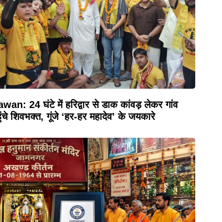
wan: 24 घंटे में हरिद्वार से डाक कांवड़ लेकर गांव
ुंचे शिवभक्त, गूंजे ‘हर-हर महादेव’ के जयकारे