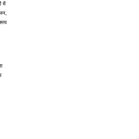
में
जलन,
 समय
जा
य