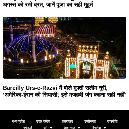
अगस्त को रखें व्रत, जानें पूजा का सही मुहूर्त
Bareilly Urs-e-Razvi में बोले मुफ्ती सलीम नूरी,
‘अमेरिका-ईरान की सियासी; इसे मजहबी जंग कहना सही नहीं’
मध्य प्रदेश
उत्तर प्रदेश
उत्तराखंड
छत्तीसगढ़
राजनीति
स्पोर्ट्स
धर्म
टेक न्यूज़
बिजनेस