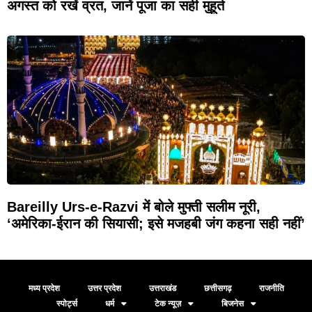
अगस्त को रखें व्रत, जानें पूजा का सही मुहूर्त
Bareilly Urs-e-Razvi में बोले मुफ्ती सलीम नूरी,
‘अमेरिका-ईरान की सियासी; इसे मजहबी जंग कहना सही नहीं’
मध्य प्रदेश
उत्तर प्रदेश
उत्तराखंड
छत्तीसगढ़
राजनीति
स्पोर्ट्स
धर्म
टेक न्यूज़
बिजनेस