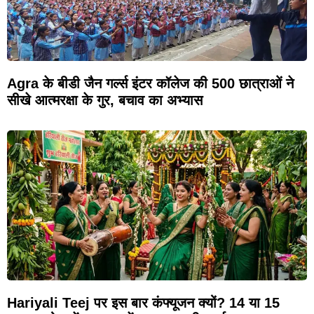
Agra के बीडी जैन गर्ल्स इंटर कॉलेज की 500 छात्राओं ने
सीखे आत्मरक्षा के गुर, बचाव का अभ्यास
Hariyali Teej पर इस बार कंफ्यूजन क्यों? 14 या 15