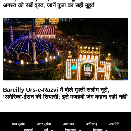
अगस्त को रखें व्रत, जानें पूजा का सही मुहूर्त
Bareilly Urs-e-Razvi में बोले मुफ्ती सलीम नूरी,
‘अमेरिका-ईरान की सियासी; इसे मजहबी जंग कहना सही नहीं’
मध्य प्रदेश
उत्तर प्रदेश
उत्तराखंड
छत्तीसगढ़
राजनीति
स्पोर्ट्स
धर्म
टेक न्यूज़
बिजनेस