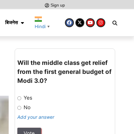
Sign up
बिजनेस
Hindi
▼
Will the middle class get relief
from the first general budget of
Modi 3.0?
Yes
No
Add your answer