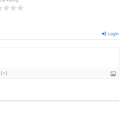
icle Rating
Login
[+]