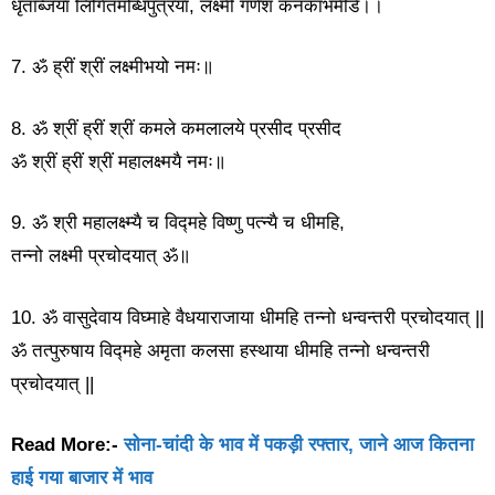
धृताब्जया लिंगितमब्धिपुत्रया, लक्ष्मी गणेशं कनकाभमीडे।।
7. ॐ ह्रीं श्रीं लक्ष्मीभयो नमः॥
8. ॐ श्रीं ह्रीं श्रीं कमले कमलालये प्रसीद प्रसीद
ॐ श्रीं ह्रीं श्रीं महालक्ष्मयै नमः॥
9. ॐ श्री महालक्ष्म्यै च विद्महे विष्णु पत्न्यै च धीमहि,
तन्नो लक्ष्मी प्रचोदयात् ॐ॥
10. ॐ वासुदेवाय विघ्माहे वैधयाराजाया धीमहि तन्नो धन्वन्तरी प्रचोदयात् ||
ॐ तत्पुरुषाय विद्‍महे अमृता कलसा हस्थाया धीमहि तन्नो धन्वन्तरी
प्रचोदयात् ||
Read More:-
सोना-चांदी के भाव में पकड़ी रफ्तार, जाने आज कितना
हाई गया बाजार में भाव