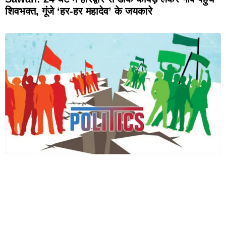
शिवभक्त, गूंजे ‘हर-हर महादेव’ के जयकारे