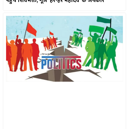
पहुंचे शिवभक्त, गूंजे ‘हर-हर महादेव’ के जयकारे