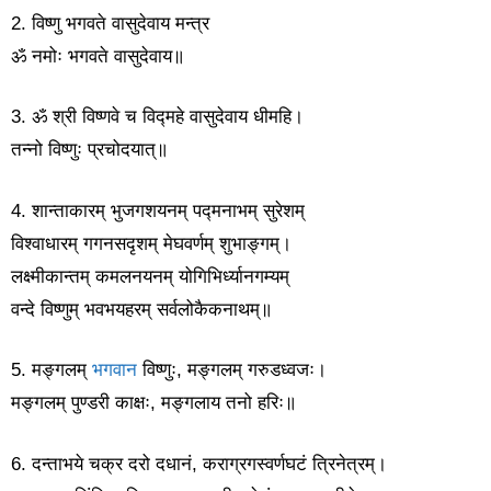
2. विष्णु भगवते वासुदेवाय मन्त्र
ॐ नमोः भगवते वासुदेवाय॥
3. ॐ श्री विष्णवे च विद्महे वासुदेवाय धीमहि।
तन्नो विष्णुः प्रचोदयात्॥
4. शान्ताकारम् भुजगशयनम् पद्मनाभम् सुरेशम्
विश्वाधारम् गगनसदृशम् मेघवर्णम् शुभाङ्गम्।
लक्ष्मीकान्तम् कमलनयनम् योगिभिर्ध्यानगम्यम्
वन्दे विष्णुम् भवभयहरम् सर्वलोकैकनाथम्॥
5. मङ्गलम्
भगवान
विष्णुः, मङ्गलम् गरुडध्वजः।
मङ्गलम् पुण्डरी काक्षः, मङ्गलाय तनो हरिः॥
6. दन्ताभये चक्र दरो दधानं, कराग्रगस्वर्णघटं त्रिनेत्रम्।